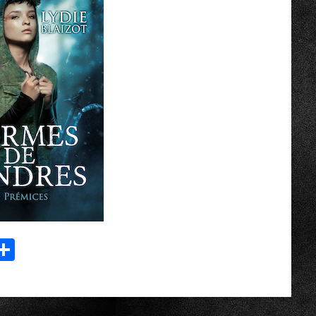
p
r
il
essenger
Partager