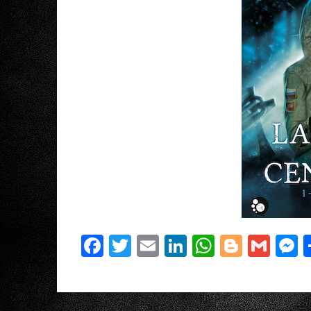
Facebook
Twitter
Email
LinkedIn
WhatsAp
Blogge
Gma
M