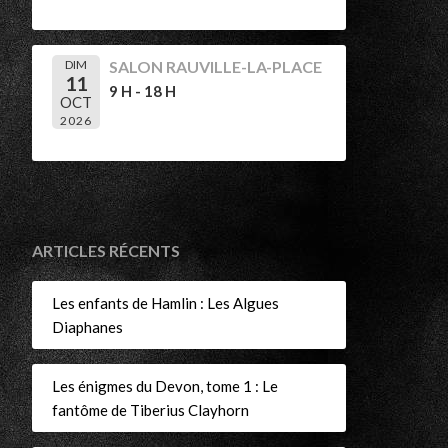
DIM
SALON RAUVILLE-LA-PLACE
11
9 H - 18 H
OCT
2026
ARTICLES RÉCENTS
Les enfants de Hamlin : Les Algues
Diaphanes
Les énigmes du Devon, tome 1 : Le
fantôme de Tiberius Clayhorn