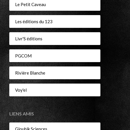
Le Petit Caveau
Les éditions du 123
Livr'S éditions
PGCOM
Rivière Blanche
Voy'el
LIENS AMIS
Gloubik Sciences