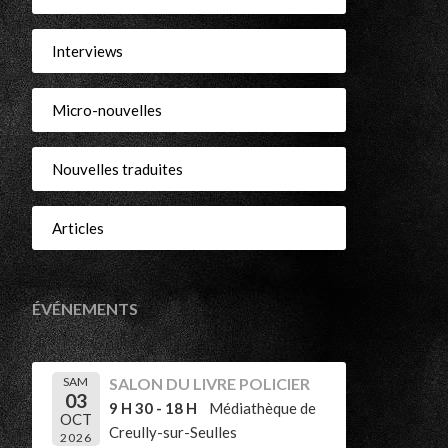
Interviews
Micro-nouvelles
Nouvelles traduites
Articles
ÉVÉNEMENTS
SAM
SALON DU LIVRE POLICIER
03
9 H 30 - 18 H
Médiathèque de
OCT
Creully-sur-Seulles
2026