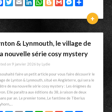
Facebook
Twitter
Email
LinkedIn
WhatsApp
Blogger
Gmail
Messenger
Partage
+
nton & Lynmouth, le village de
a nouvelle série cosy mystery
ted on
9 janvier 2026
by
Lydie
i souhaité faire un petit article pour vous faire découvrir le
lage de Lynton & Lynmouth, situé en Angleterre, qui sera le
âtre de ma nouvelle série cosy mystery : Les énigmes du
on. Elle paraîtra aux éditions du 38, à raison de deux
ans par an. Le premier tome, Le fantôme de Tiberius
yhorn,…