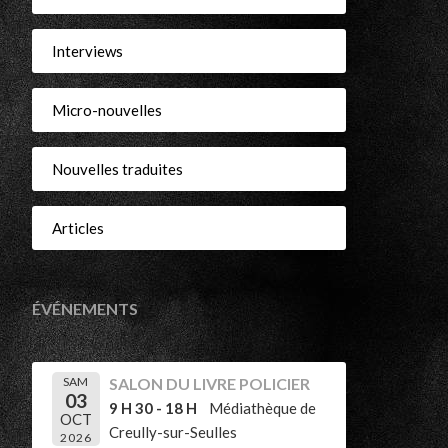
r
Interviews
Micro-nouvelles
Nouvelles traduites
Articles
ÉVÉNEMENTS
SAM
SALON DU LIVRE POLICIER
03
9 H 30 - 18 H
Médiathèque de
OCT
Creully-sur-Seulles
2026