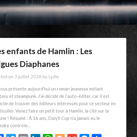
s enfants de Hamlin : Les
lgues Diaphanes
ted on
3 juillet 2026
by
Lydie
vous présente aujourd’hui un roman jeunesse mêlant
tasy et steampunk. J’ai décidé de l’auto-éditer, car il est
ficile de trouver des éditeurs intéressés pour ce secteur en
iculier. Venez faire un petit tour à Hamlin, la cité sur la
une ! Résumé : À 16 ans, Dalyll Cop n’a jamais eu le
ndre contrôle…