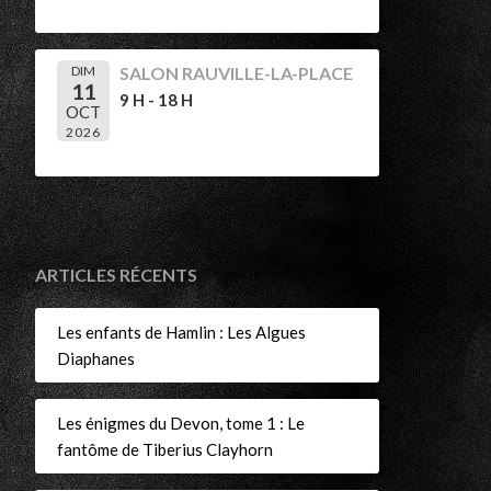
r
DIM
SALON RAUVILLE-LA-PLACE
11
9 H - 18 H
OCT
2026
ARTICLES RÉCENTS
Les enfants de Hamlin : Les Algues
Diaphanes
Les énigmes du Devon, tome 1 : Le
fantôme de Tiberius Clayhorn