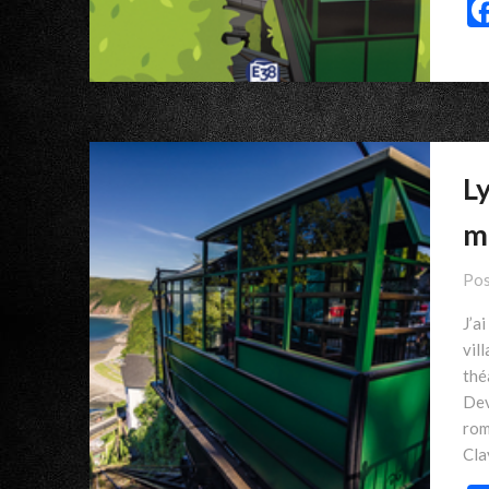
Ly
m
Pos
J’a
vil
thé
Dev
rom
Cla