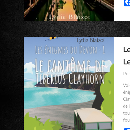
L
L
Pos
Voi
éni
Cla
de 
tou
fou