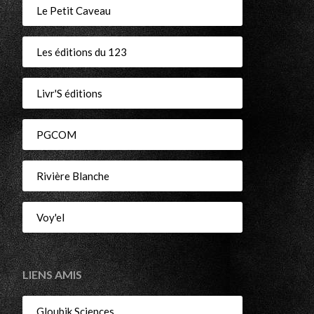
r
Le Petit Caveau
Les éditions du 123
Livr'S éditions
PGCOM
Rivière Blanche
Voy'el
LIENS AMIS
Gloubik Sciences