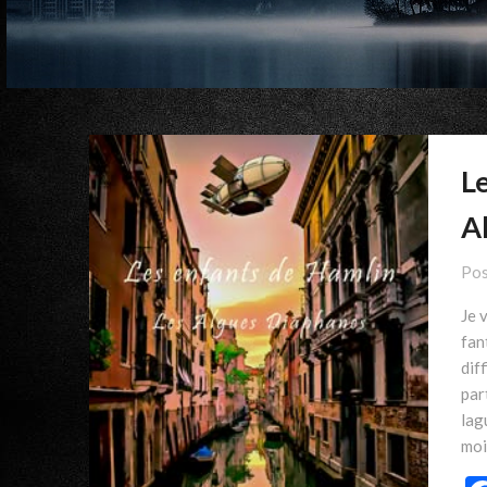
Le
A
Pos
Je 
fan
dif
part
lag
moi