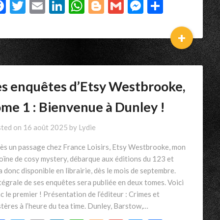
Facebook
Twitter
Email
LinkedIn
WhatsApp
Blogger
Gmail
Messenger
Partage
+
es enquêtes d’Etsy Westbrooke,
ome 1 : Bienvenue à Dunley !
ted on
16 août 2025
by
Lydie
ès un passage chez France Loisirs, Etsy Westbrooke, mon
oïne de cosy mystery, débarque aux éditions du 123 et
a donc disponible en librairie, dès le mois de septembre.
ntégrale de ses enquêtes sera publiée en deux tomes. Voici
c le premier ! Présentation de l’éditeur : Crimes et
tères à l’heure du tea time. Dunley, Barstow,…