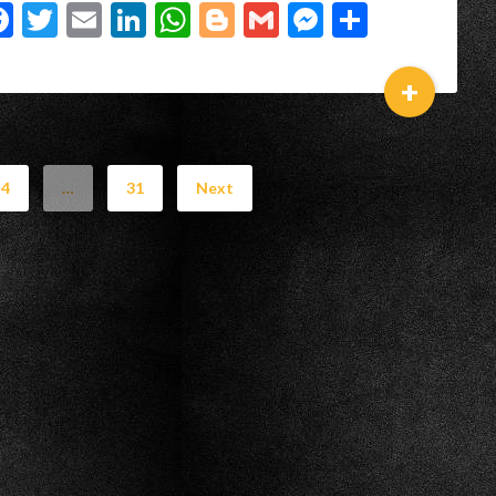
Facebook
Twitter
Email
LinkedIn
WhatsApp
Blogger
Gmail
Messenger
Partage
+
4
…
31
Next