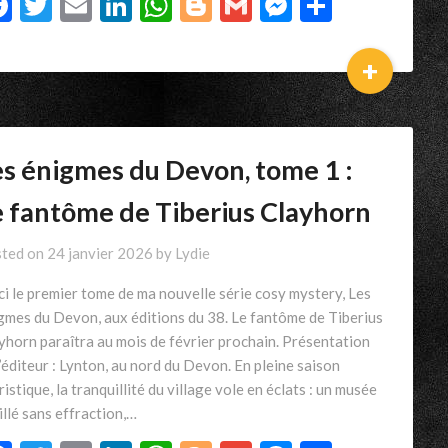
Facebook
Twitter
Email
LinkedIn
WhatsApp
Blogger
Gmail
Messenger
Partage
+
es énigmes du Devon, tome 1 :
e fantôme de Tiberius Clayhorn
ted on
24 janvier 2026
by
Lydie
ci le premier tome de ma nouvelle série cosy mystery, Les
gmes du Devon, aux éditions du 38. Le fantôme de Tiberius
yhorn paraîtra au mois de février prochain. Présentation
l’éditeur : Lynton, au nord du Devon. En pleine saison
ristique, la tranquillité du village vole en éclats : un musée
illé sans effraction,…