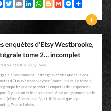
Facebook
Twitter
Email
LinkedIn
WhatsApp
Blogger
Gmail
Messenger
Partage
+
es enquêtes d’Etsy Westbrooke,
ntégrale tome 2… incomplet
ted on
9 août 2025
by
Lydie
égrale ? Pas vraiment… étrange aventure que celle des
uêtes d’Etsy Westbrooke chez France Loisirs. Le tome 1,
 regroupe les quatre premières enquêtes de l’inspectrice,
 paru il y a un an et le second tome était programmé pour le
s de juillet. Comme, au départ, il n’y avait que sept
uêtes, France Loisirs…