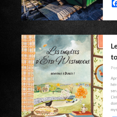
L
t
Pos
Apr
hér
ser
L’i
don
mys