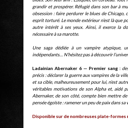
grandir et prospérer. Réfugié dans son bar à musi
obsession : faire perdurer le blues de Chicago, ce
esprit torturé. Le monde extérieur n’est là que pou
autre intérêt à ses yeux. Ainsi, il exerce la d
nécessaire à sa marotte.
Une saga dédiée à un vampire atypique, une
indépendants… N’hésitez pas à découvrir l’univer
Ladainian Abernaker 6 — Premier sang
:
de
précis : déclarer la guerre aux vampires de la vi
et sa cible, malheureusement pour lui, n’est aut
véritables motivations de son Alpha et, aidé par
Abernaker, de son côté, compte bien mettre de l
pensée égoïste : ramener un peu de paix dans sa vi
Disponible sur de nombreuses plate-formes