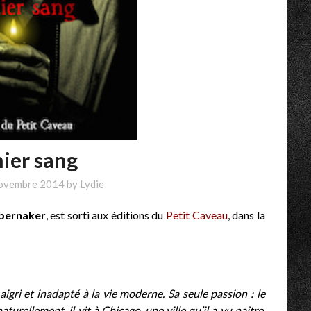
ier sang
ovembre 2014
by
Lydie
Abernaker
, est sorti aux éditions du
Petit Caveau
, dans la
igri et inadapté à la vie moderne. Sa seule passion : le
turellement, il vit à Chicago, une ville qu’il a vu naître,