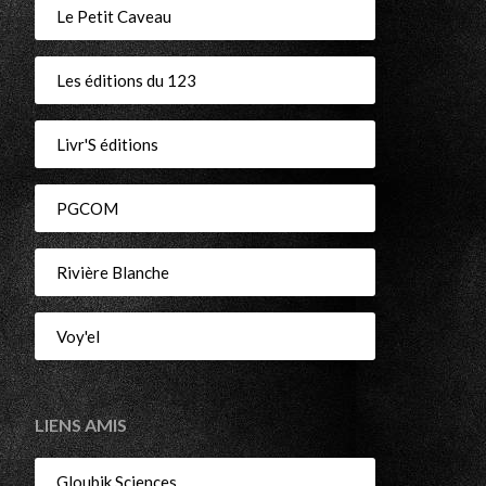
Le Petit Caveau
Les éditions du 123
Livr'S éditions
PGCOM
Rivière Blanche
Voy'el
LIENS AMIS
Gloubik Sciences