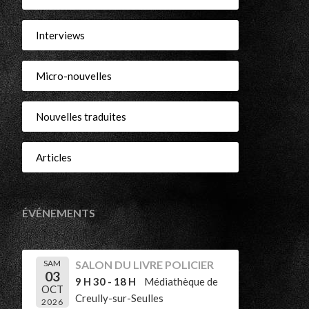
Interviews
Micro-nouvelles
Nouvelles traduites
Articles
ÉVÉNEMENTS
SAM
SALON DU LIVRE POLICIER
03
9 H 30 - 18 H
Médiathèque de
OCT
Creully-sur-Seulles
2026