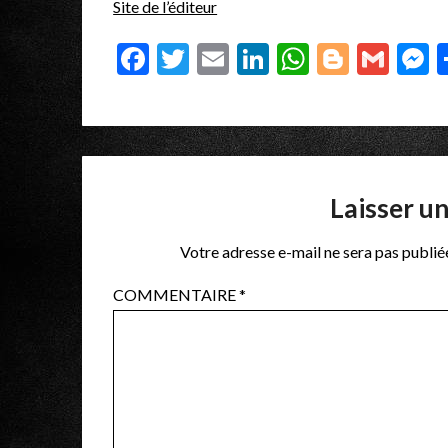
Site de l’éditeur
Facebook
Twitter
Email
LinkedIn
WhatsAp
Blogge
Gma
M
Laisser u
Votre adresse e-mail ne sera pas publié
COMMENTAIRE
*