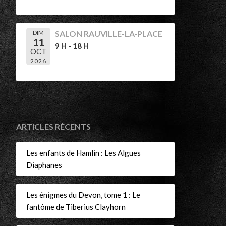
DIM
SALON RAUVILLE-LA-PLACE
11
9 H - 18 H
OCT
2026
ARTICLES RÉCENTS
Les enfants de Hamlin : Les Algues
Diaphanes
Les énigmes du Devon, tome 1 : Le
fantôme de Tiberius Clayhorn