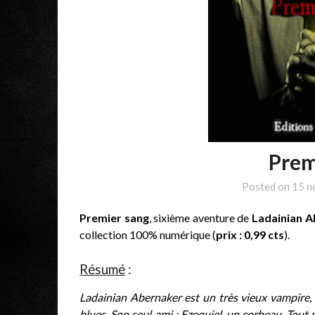
Prem
Posted on
15 n
Premier sang
, sixième aventure de
Ladainian 
collection 100% numérique (
prix : 0,99 cts
).
Résumé
:
Ladainian Abernaker est un très vieux vampire, a
blues. Son seul ami : Ezequiel, un corbeau. Tout na