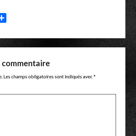
p
r
il
essenger
Partager
n commentaire
e.
Les champs obligatoires sont indiqués avec
*