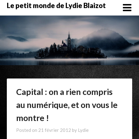
Skip
Le petit monde de Lydie Blaizot
to
content
Capital : on a rien compris
au numérique, et on vous le
montre !
Posted on
21 février 2012
by
Lydie