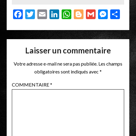
Facebook
Twitter
Email
LinkedIn
WhatsApp
Blogger
Gmail
Messe
Par
Laisser un commentaire
Votre adresse e-mail ne sera pas publiée.
Les champs
obligatoires sont indiqués avec
*
COMMENTAIRE
*