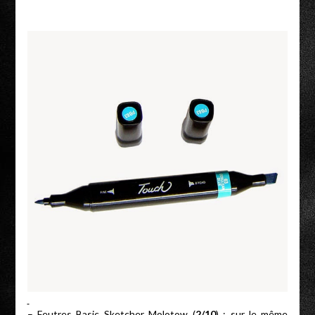
–
Feutres Basic Sketcher Molotow
(
2/10
) : sur le même