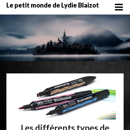
Skip
Le petit monde de Lydie Blaizot
to
content
Les différents types de