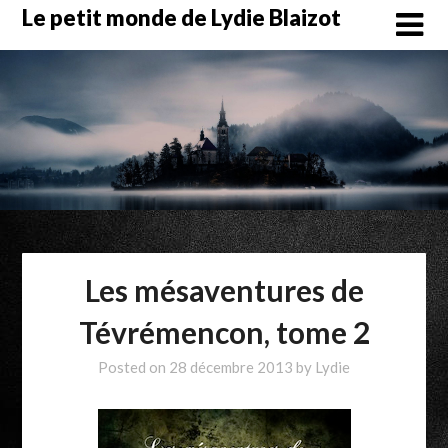
Skip
Le petit monde de Lydie Blaizot
to
content
Les mésaventures de
Tévrémencon, tome 2
Posted on
28 décembre 2013
by
Lydie