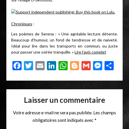
Chroniques
:
Les poèmes de Serena : « Une agréable lecture détente.
Beaucoup d’humour, un fond de tendresse et de naïveté.
Idéal pour lire dans les transports en commun, ou juste
pour passer une soirée tranquille. »
Lire l’avis complet
Facebook
Twitter
Email
LinkedIn
WhatsApp
Blogger
Gmail
Messe
Par
Laisser un commentaire
Votre adresse e-mail ne sera pas publiée.
Les champs
obligatoires sont indiqués avec
*