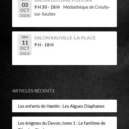
03
9 H 30 - 18 H
Médiathèque de Creully-
OCT
sur-Seulles
2026
DIM
SALON RAUVILLE-LA-PLACE
11
9 H - 18 H
OCT
2026
ARTICLES RÉCENTS
Les enfants de Hamlin : Les Algues Diaphanes
Les énigmes du Devon, tome 1 : Le fantôme de