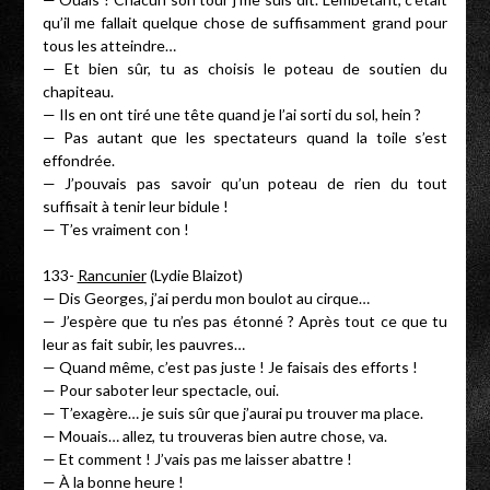
qu’il me fallait quelque chose de suffisamment grand pour
tous les atteindre…
— Et bien sûr, tu as choisis le poteau de soutien du
chapiteau.
— Ils en ont tiré une tête quand je l’ai sorti du sol, hein ?
— Pas autant que les spectateurs quand la toile s’est
effondrée.
— J’pouvais pas savoir qu’un poteau de rien du tout
suffisait à tenir leur bidule !
— T’es vraiment con !
133-
Rancunier
(Lydie Blaizot)
— Dis Georges, j’ai perdu mon boulot au cirque…
— J’espère que tu n’es pas étonné ? Après tout ce que tu
leur as fait subir, les pauvres…
— Quand même, c’est pas juste ! Je faisais des efforts !
— Pour saboter leur spectacle, oui.
— T’exagère… je suis sûr que j’aurai pu trouver ma place.
— Mouais… allez, tu trouveras bien autre chose, va.
— Et comment ! J’vais pas me laisser abattre !
— À la bonne heure !