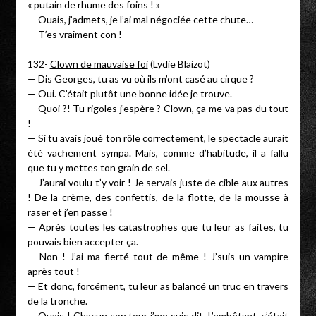
« putain de rhume des foins ! »
— Ouais, j’admets, je l’ai mal négociée cette chute…
— T’es vraiment con !
132-
Clown de mauvaise foi
(Lydie Blaizot)
— Dis Georges, tu as vu où ils m’ont casé au cirque ?
— Oui. C’était plutôt une bonne idée je trouve.
— Quoi ?! Tu rigoles j’espère ? Clown, ça me va pas du tout
!
— Si tu avais joué ton rôle correctement, le spectacle aurait
été vachement sympa. Mais, comme d’habitude, il a fallu
que tu y mettes ton grain de sel.
— J’aurai voulu t’y voir ! Je servais juste de cible aux autres
! De la crème, des confettis, de la flotte, de la mousse à
raser et j’en passe !
— Après toutes les catastrophes que tu leur as faites, tu
pouvais bien accepter ça.
— Non ! J’ai ma fierté tout de même ! J’suis un vampire
après tout !
— Et donc, forcément, tu leur as balancé un truc en travers
de la tronche.
— Ouais ! Chacun son tour j’me suis dit. L’embêtant, c’était