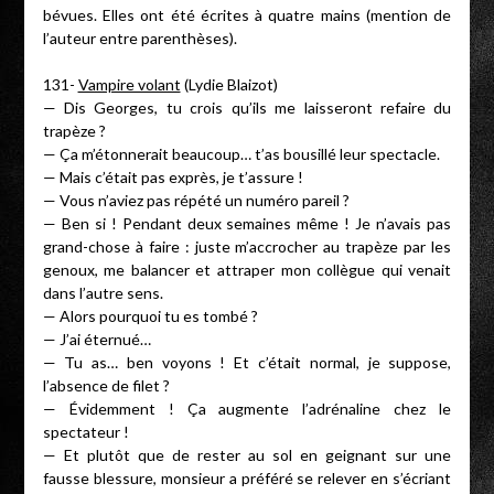
bévues. Elles ont été écrites à quatre mains (mention de
l’auteur entre parenthèses).
131-
Vampire volant
(Lydie Blaizot)
— Dis Georges, tu crois qu’ils me laisseront refaire du
trapèze ?
— Ça m’étonnerait beaucoup… t’as bousillé leur spectacle.
— Mais c’était pas exprès, je t’assure !
— Vous n’aviez pas répété un numéro pareil ?
— Ben si ! Pendant deux semaines même ! Je n’avais pas
grand-chose à faire : juste m’accrocher au trapèze par les
genoux, me balancer et attraper mon collègue qui venait
dans l’autre sens.
— Alors pourquoi tu es tombé ?
— J’ai éternué…
— Tu as… ben voyons ! Et c’était normal, je suppose,
l’absence de filet ?
— Évidemment ! Ça augmente l’adrénaline chez le
spectateur !
— Et plutôt que de rester au sol en geignant sur une
fausse blessure, monsieur a préféré se relever en s’écriant