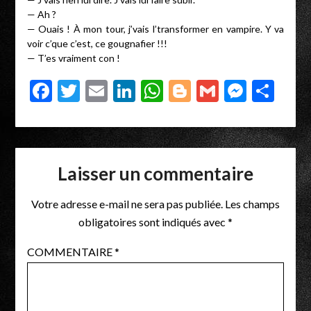
— Ah ?
— Ouais ! À mon tour, j’vais l’transformer en vampire. Y va
voir c’que c’est, ce gougnafier !!!
— T’es vraiment con !
Facebook
Twitter
Email
LinkedIn
WhatsApp
Blogger
Gmail
Messe
Par
Laisser un commentaire
Votre adresse e-mail ne sera pas publiée.
Les champs
obligatoires sont indiqués avec
*
COMMENTAIRE
*