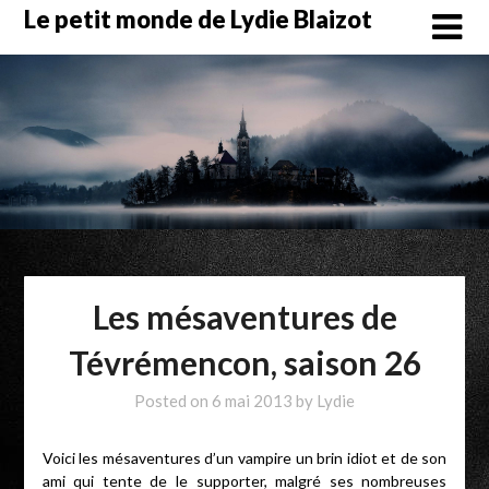
Skip
Le petit monde de Lydie Blaizot
to
content
Les mésaventures de
Tévrémencon, saison 26
Posted on
6 mai 2013
by
Lydie
Voici les mésaventures d’un vampire un brin idiot et de son
ami qui tente de le supporter, malgré ses nombreuses