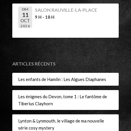
DIM
SALON RAUVILLE-LA-PLACE
11
9 H - 18 H
OCT
2026
ARTICLES RÉCENTS
Les enfants de Hamlin : Les Algues Diaphanes
Les énigmes du Devon, tome 1 : Le fantôme de
Tiberius Clayhorn
Lynton & Lynmouth, le village de ma nouvelle
série cosy mystery