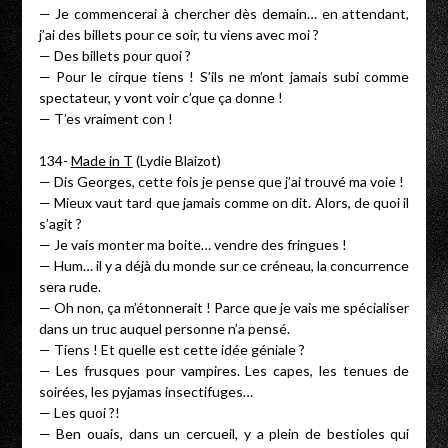
— Je commencerai à chercher dès demain… en attendant,
j’ai des billets pour ce soir, tu viens avec moi ?
— Des billets pour quoi ?
— Pour le cirque tiens ! S’ils ne m’ont jamais subi comme
spectateur, y vont voir c’que ça donne !
— T’es vraiment con !
134-
Made in T
(Lydie Blaizot)
— Dis Georges, cette fois je pense que j’ai trouvé ma voie !
— Mieux vaut tard que jamais comme on dit. Alors, de quoi il
s’agit ?
— Je vais monter ma boite… vendre des fringues !
— Hum… il y a déjà du monde sur ce créneau, la concurrence
sera rude.
— Oh non, ça m’étonnerait ! Parce que je vais me spécialiser
dans un truc auquel personne n’a pensé.
— Tiens ! Et quelle est cette idée géniale ?
— Les frusques pour vampires. Les capes, les tenues de
soirées, les pyjamas insectifuges…
— Les quoi ?!
— Ben ouais, dans un cercueil, y a plein de bestioles qui