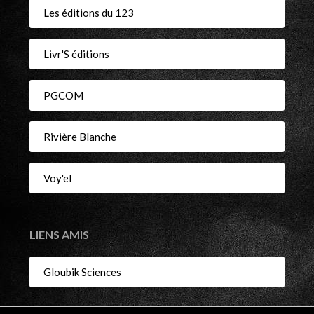
Les éditions du 123
Livr'S éditions
PGCOM
Rivière Blanche
Voy'el
LIENS AMIS
Gloubik Sciences