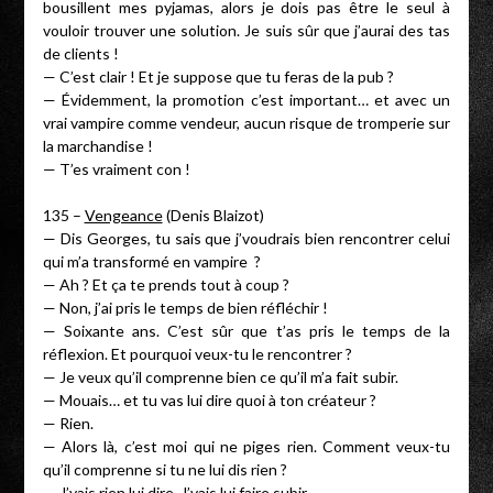
bousillent mes pyjamas, alors je dois pas être le seul à
vouloir trouver une solution. Je suis sûr que j’aurai des tas
de clients !
— C’est clair ! Et je suppose que tu feras de la pub ?
— Évidemment, la promotion c’est important… et avec un
vrai vampire comme vendeur, aucun risque de tromperie sur
la marchandise !
— T’es vraiment con !
135 –
Vengeance
(Denis Blaizot)
— Dis Georges, tu sais que j’voudrais bien rencontrer celui
qui m’a transformé en vampire ?
— Ah ? Et ça te prends tout à coup ?
— Non, j’ai pris le temps de bien réfléchir !
— Soixante ans. C’est sûr que t’as pris le temps de la
réflexion. Et pourquoi veux-tu le rencontrer ?
— Je veux qu’il comprenne bien ce qu’il m’a fait subir.
— Mouais… et tu vas lui dire quoi à ton créateur ?
— Rien.
— Alors là, c’est moi qui ne piges rien. Comment veux-tu
qu’il comprenne si tu ne lui dis rien ?
— J’vais rien lui dire. J’vais lui faire subir.