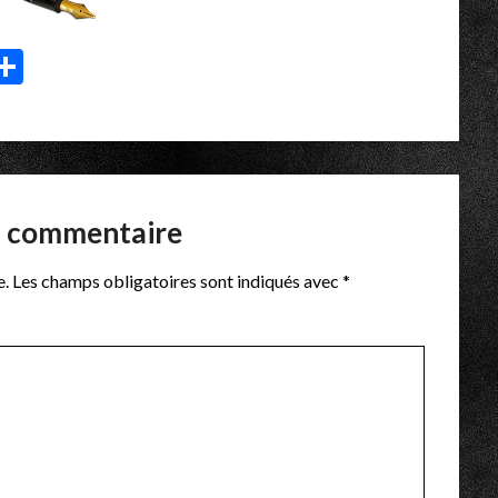
p
r
il
essenger
Partager
n commentaire
e.
Les champs obligatoires sont indiqués avec
*