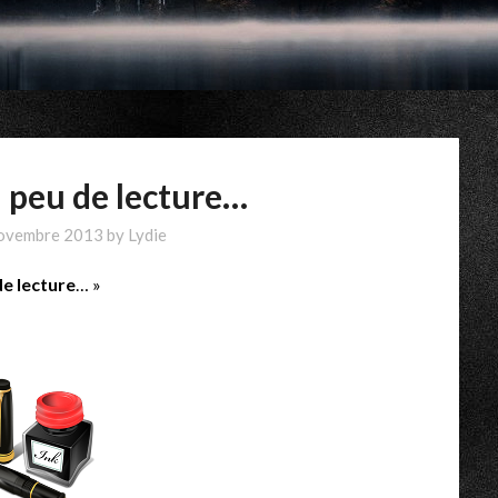
 peu de lecture…
ovembre 2013
by
Lydie
e lecture
… »