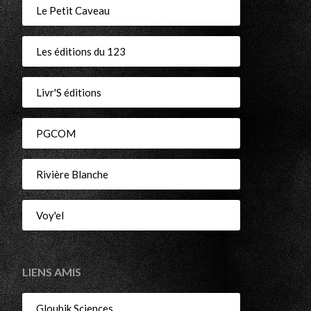
Le Petit Caveau
Les éditions du 123
Livr'S éditions
PGCOM
Rivière Blanche
Voy'el
LIENS AMIS
Gloubik Sciences