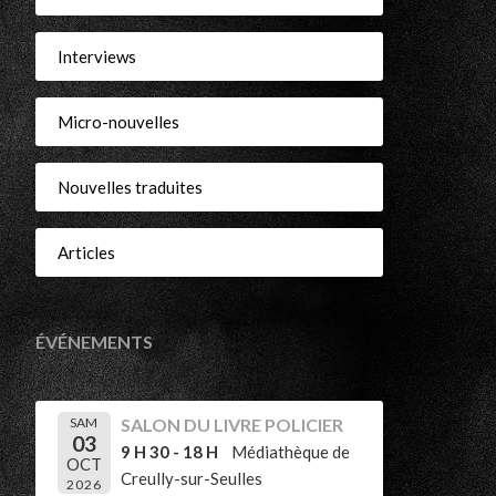
Interviews
Micro-nouvelles
Nouvelles traduites
Articles
ÉVÉNEMENTS
SAM
SALON DU LIVRE POLICIER
03
9 H 30 - 18 H
Médiathèque de
OCT
Creully-sur-Seulles
2026