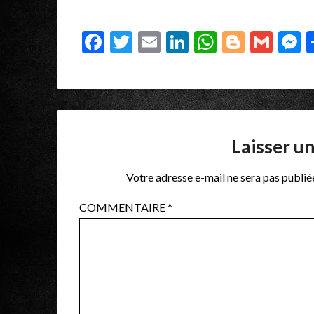
Facebook
Twitter
Email
LinkedIn
WhatsAp
Blogge
Gma
M
Laisser u
Votre adresse e-mail ne sera pas publié
COMMENTAIRE
*