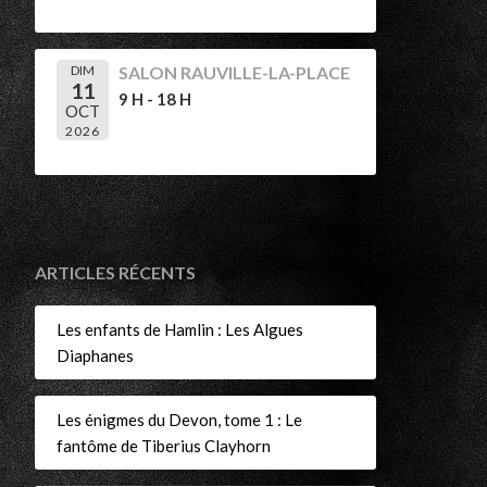
DIM
SALON RAUVILLE-LA-PLACE
11
9 H - 18 H
OCT
2026
ARTICLES RÉCENTS
Les enfants de Hamlin : Les Algues
Diaphanes
Les énigmes du Devon, tome 1 : Le
fantôme de Tiberius Clayhorn