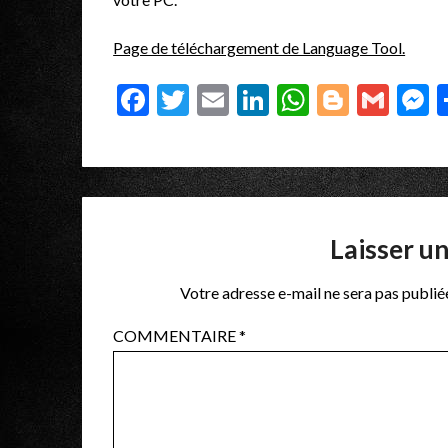
Page de téléchargement de Language Tool.
Facebook
Twitter
Email
LinkedIn
WhatsAp
Blogge
Gma
M
Laisser u
Votre adresse e-mail ne sera pas publié
COMMENTAIRE
*