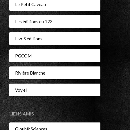
Le Petit Caveau
Les éditions du 123
Livr'S éditions
PGCOM
Rivière Blanche
Voy'el
LIENS AMIS
Gloubik Sciences