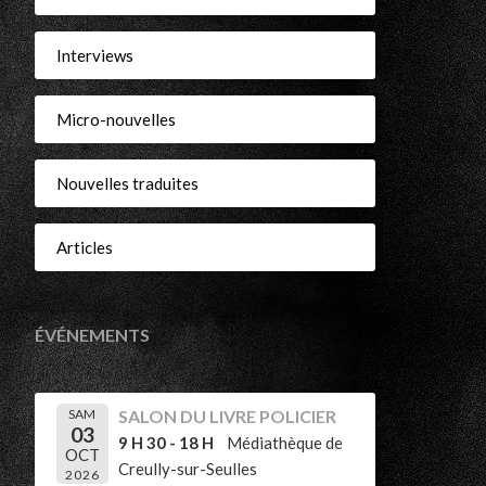
Interviews
Micro-nouvelles
Nouvelles traduites
Articles
ÉVÉNEMENTS
SAM
SALON DU LIVRE POLICIER
03
9 H 30 - 18 H
Médiathèque de
OCT
Creully-sur-Seulles
2026