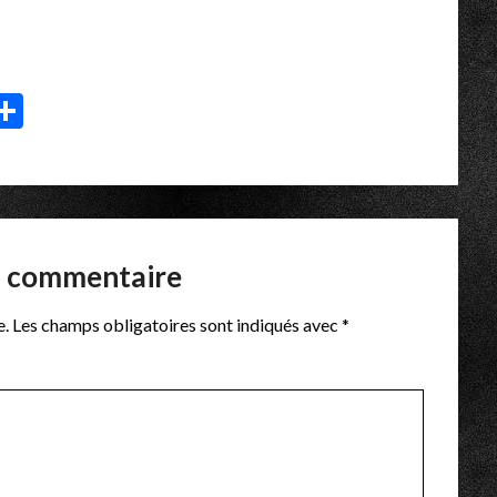
p
r
il
essenger
Partager
n commentaire
e.
Les champs obligatoires sont indiqués avec
*