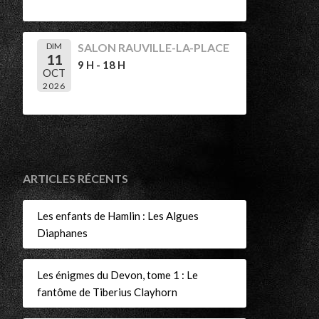
DIM
SALON RAUVILLE-LA-PLACE
11
9 H - 18 H
OCT
2026
ARTICLES RÉCENTS
Les enfants de Hamlin : Les Algues
Diaphanes
Les énigmes du Devon, tome 1 : Le
fantôme de Tiberius Clayhorn