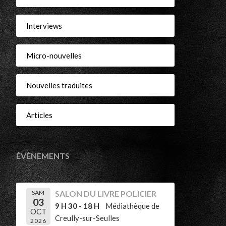
r
Interviews
Micro-nouvelles
Nouvelles traduites
Articles
ÉVÉNEMENTS
SAM
SALON DU LIVRE POLICIER
03
9 H 30 - 18 H
Médiathèque de
OCT
Creully-sur-Seulles
2026