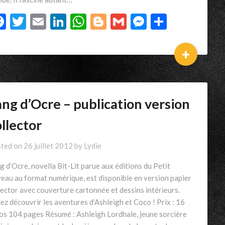
Facebook
Twitter
Email
LinkedIn
WhatsApp
Blogger
Gmail
Messenger
Partage
+
ng d’Ocre – publication version
llector
ted on
26 juillet 2012
by
Lydie
g d’Ocre, novella Bit-Lit parue aux éditions du Petit
eau au format numérique, est disponible en version papier
lector avec couverture cartonnée et dessins intérieurs.
ez découvrir les aventures d’Ashleigh et Coco ! Prix : 16
os 104 pages Résumé : Ashleigh Lordhale, jeune sorcière