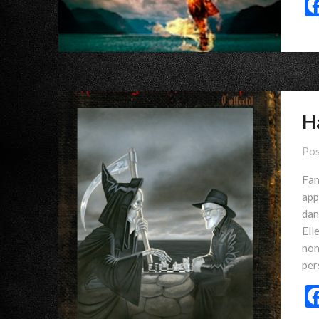
H
Pos
Fan
app
dan
Ell
non
per