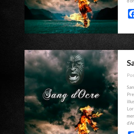
d’o
S
Pos
San
Pre
ill
Lor
mem
d’A