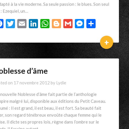
dapté à la vie moderne. Sa seule passion : le blues. Son seul
 : Ezequiel, un…
Facebook
Twitter
Email
LinkedIn
WhatsApp
Blogger
Gmail
Messenger
Partage
+
oblesse d’âme
ted on
17 novembre 2012
by
Lydie
nouvelle Noblesse d’âme fait partie de l’anthologie
pire malgré lui, disponible aux éditions du Petit Caveau.
mé : Il est grand, il est beau, il est fort. Sa beauté fait
er, son regard ténébreux envoûte chaque femme qui le
ise. Il dicte ses propres lois, règne dans l’ombre sur le
de. Il fascine autant…