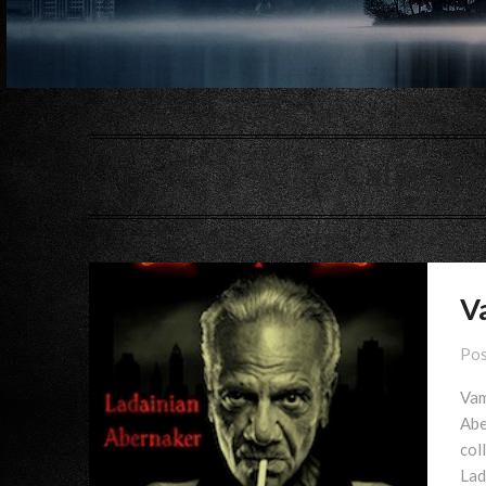
Catégorie
V
Pos
Vam
Abe
col
Lad