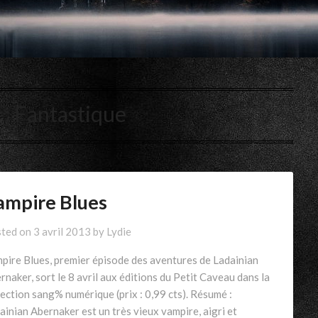
 :
Fantastique
ampire Blues
ted on
3 avril 2013
by
Lydie
pire Blues, premier épisode des aventures de Ladainian
rnaker, sort le 8 avril aux éditions du Petit Caveau dans la
lection sang% numérique (prix : 0,99 cts). Résumé :
ainian Abernaker est un très vieux vampire, aigri et