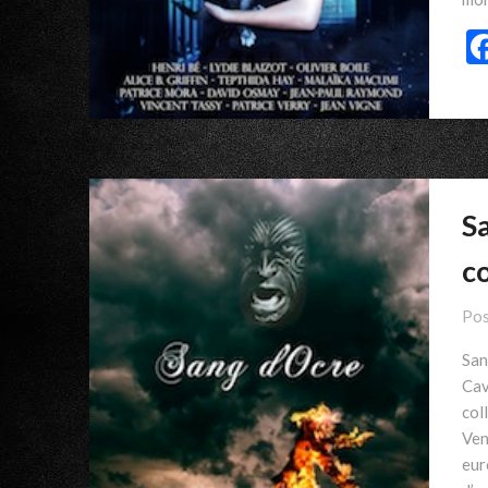
Sa
co
Pos
San
Cav
col
Ven
eur