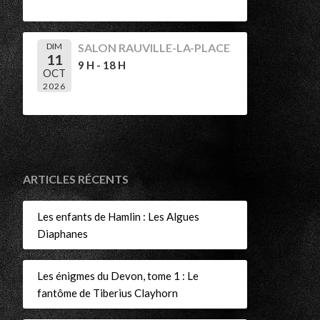
r
DIM
SALON RAUVILLE-LA-PLACE
11
9 H - 18 H
OCT
2026
ARTICLES RÉCENTS
Les enfants de Hamlin : Les Algues
Diaphanes
Les énigmes du Devon, tome 1 : Le
fantôme de Tiberius Clayhorn