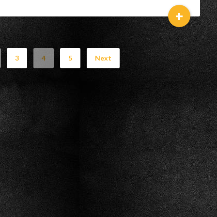
+
3
4
5
Next