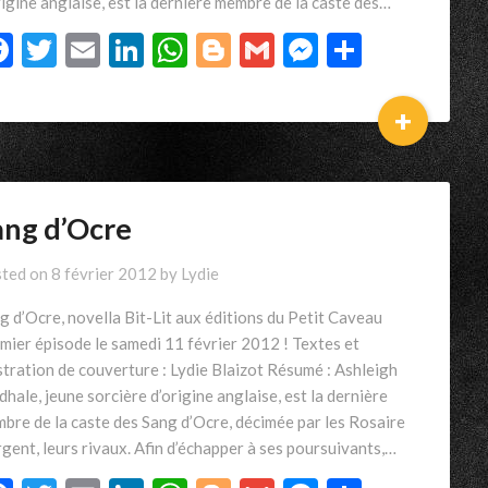
rigine anglaise, est la dernière membre de la caste des…
Facebook
Twitter
Email
LinkedIn
WhatsApp
Blogger
Gmail
Messenger
Partage
+
ang d’Ocre
ted on
8 février 2012
by
Lydie
g d’Ocre, novella Bit-Lit aux éditions du Petit Caveau
mier épisode le samedi 11 février 2012 ! Textes et
ustration de couverture : Lydie Blaizot Résumé : Ashleigh
dhale, jeune sorcière d’origine anglaise, est la dernière
bre de la caste des Sang d’Ocre, décimée par les Rosaire
rgent, leurs rivaux. Afin d’échapper à ses poursuivants,…