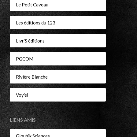
Le Petit Caveau
Les éditions du 123
Livr'S éditions
PGCOM
Rivière Blanche
Voy'el
LIENS AMIS
Gloubik Sciences