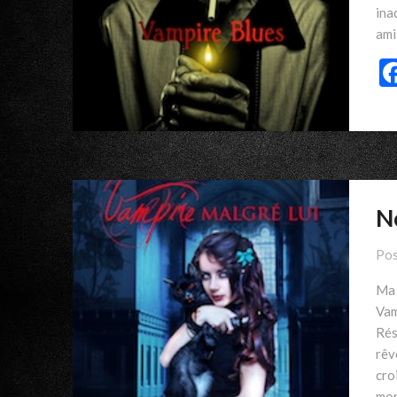
ina
ami
N
Pos
Ma 
Vam
Résu
rêv
cro
mon