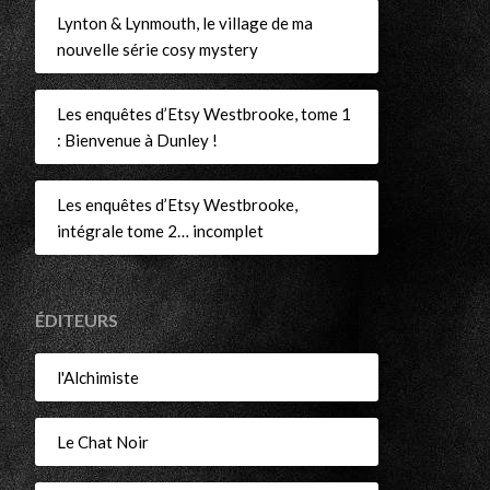
r
Lynton & Lynmouth, le village de ma
nouvelle série cosy mystery
Les enquêtes d’Etsy Westbrooke, tome 1
: Bienvenue à Dunley !
Les enquêtes d’Etsy Westbrooke,
intégrale tome 2… incomplet
ÉDITEURS
l'Alchimiste
Le Chat Noir
r