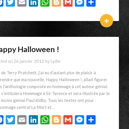
Facebook
Twitter
Email
LinkedIn
WhatsApp
Blogger
Gmail
Messenger
Partage
+
appy Halloween !
ted on
26 janvier 2012
by
Lydie
 de Terry Pratchett, j’ai eu d’autant plus de plaisir à
rendre que ma nouvelle, Happy Halloween !, allait figurer
s l’anthologie composée en hommage à cet auteur génial.
e s’intitulera Hommage à Sir Terence et sera illustrée par le
 moins génial Paul Kidby. Tous les textes ont pour
sonnage central La Mort et…
Facebook
Twitter
Email
LinkedIn
WhatsApp
Blogger
Gmail
Messenger
Partage