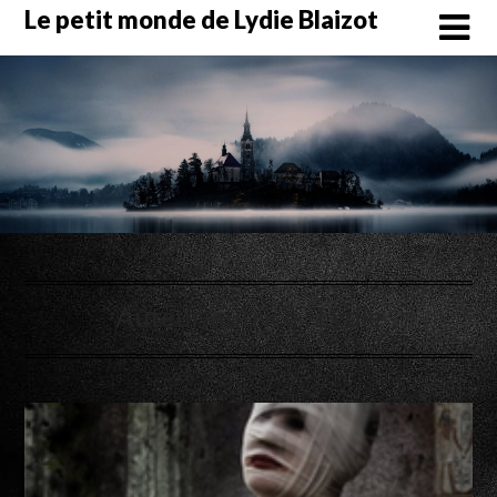
Skip
Le petit monde de Lydie Blaizot
to
content
Auteur/autrice :
Lydie