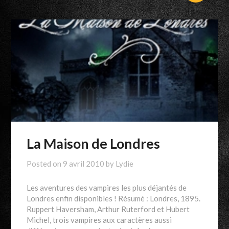
La Maison de Londres
Posted on
9 avril 2010
by
Lydie
Les aventures des vampires les plus déjantés de
Londres enfin disponibles ! Résumé : Londres, 1895.
Ruppert Haversham, Arthur Ruterford et Hubert
Michel, trois vampires aux caractères aussi