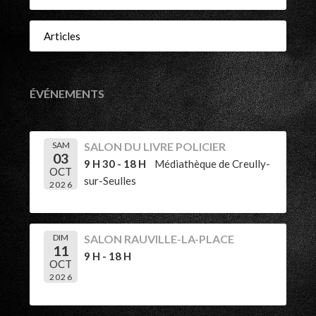
Articles
ÉVÉNEMENTS
SAM
SALON DU LIVRE POLICIER
03
9 H 30 - 18 H
Médiathèque de Creully-
OCT
sur-Seulles
2026
DIM
SALON RAUVILLE-LA-PLACE
11
9 H - 18 H
OCT
2026