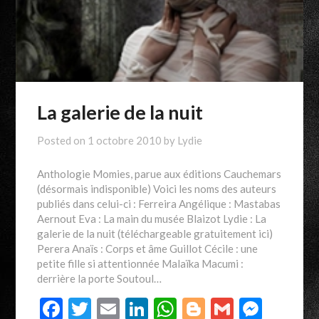
La galerie de la nuit
Posted on
1 octobre 2010
by
Lydie
Anthologie Momies, parue aux éditions Cauchemars
(désormais indisponible) Voici les noms des auteurs
publiés dans celui-ci : Ferreira Angélique : Mastabas
Aernout Eva : La main du musée Blaizot Lydie : La
galerie de la nuit (téléchargeable gratuitement ici)
Perera Anaïs : Corps et âme Guillot Cécile : une
petite fille si attentionnée Malaïka Macumi :
derrière la porte Soutoul…
Facebook
Twitter
Email
LinkedIn
WhatsApp
Blogger
Gmail
Mess