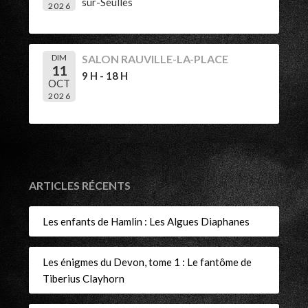
sur-Seulles
2026
DIM
SALON RAUVILLE-LA-PLACE
11
9 H - 18 H
OCT
2026
ARTICLES RÉCENTS
Les enfants de Hamlin : Les Algues Diaphanes
Les énigmes du Devon, tome 1 : Le fantôme de
Tiberius Clayhorn