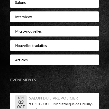
Salons
Interviews
Micro-nouvelles
Nouvelles traduites
Articles
ÉVÉNEMENTS
SAM
SALON DU LIVRE POLICIER
03
9 H 30 - 18 H
Médiathèque de Creully-
OCT