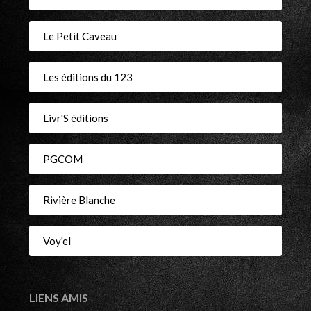
Le Petit Caveau
Les éditions du 123
Livr'S éditions
PGCOM
Rivière Blanche
Voy'el
LIENS AMIS