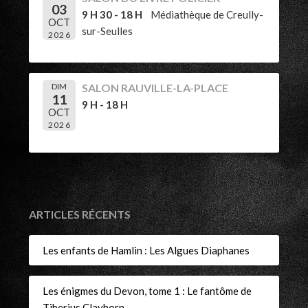
03
9 H 30 - 18 H
Médiathèque de Creully-
OCT
sur-Seulles
2026
DIM
SALON RAUVILLE-LA-PLACE
11
9 H - 18 H
OCT
2026
ARTICLES RÉCENTS
Les enfants de Hamlin : Les Algues Diaphanes
Les énigmes du Devon, tome 1 : Le fantôme de
Tiberius Clayhorn