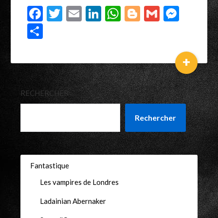
Facebook
Twitter
Email
LinkedIn
WhatsApp
Blogger
Gmail
Mess
Partager
+
RECHERCHER
Rechercher
Fantastique
Les vampires de Londres
Ladainian Abernaker