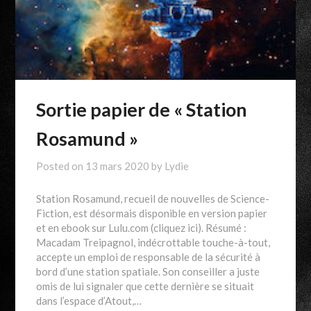
Sortie papier de « Station
Rosamund »
Posted on
13 mars 2020
by
Lydie
Station Rosamund, recueil de nouvelles de Science-
Fiction, est désormais disponible en version papier
et en ebook sur Lulu.com (cliquez ici). Résumé :
Macadam Treipagnol, indécrottable touche-à-tout,
accepte un emploi de responsable de la sécurité à
bord d’une station spatiale. Son conseiller a juste
omis de lui signaler que cette dernière se situait
dans l’espace d’Atout,…