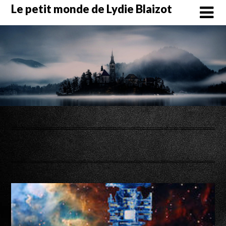
Skip
Le petit monde de Lydie Blaizot
to
content
Mois :
mars 2020