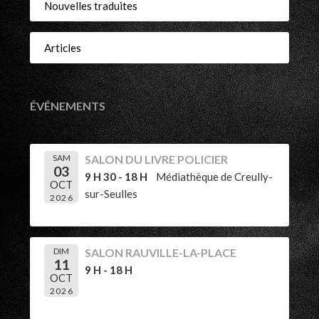
Nouvelles traduites
Articles
ÉVÉNEMENTS
SAM
SALON DU LIVRE POLICIER
03
9 H 30 - 18 H
Médiathèque de Creully-
OCT
sur-Seulles
2026
DIM
SALON RAUVILLE-LA-PLACE
11
9 H - 18 H
OCT
2026