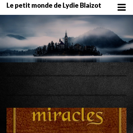
Skip
Le petit monde de Lydie Blaizot
to
content
Mois :
février 2015