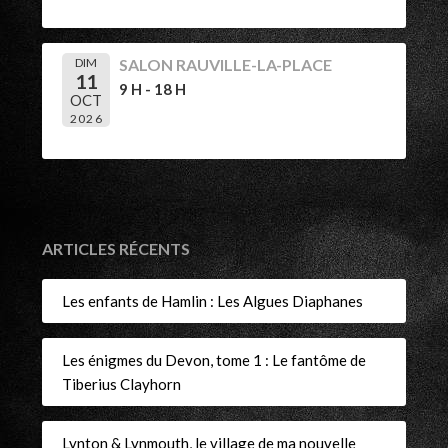
DIM
SALON RAUVILLE-LA-PLACE
11
9 H - 18 H
OCT
2026
ARTICLES RÉCENTS
Les enfants de Hamlin : Les Algues Diaphanes
Les énigmes du Devon, tome 1 : Le fantôme de
Tiberius Clayhorn
Lynton & Lynmouth, le village de ma nouvelle