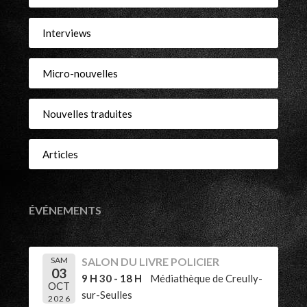
Interviews
Micro-nouvelles
Nouvelles traduites
Articles
ÉVÉNEMENTS
SAM
SALON DU LIVRE POLICIER
03
9 H 30 - 18 H
Médiathèque de Creully-
OCT
sur-Seulles
2026