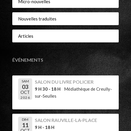
Micro-nouvelles
Nouvelles traduites
Articles
ÉVÉNEMENTS
SAM
SALON DU LIVRE POLICIER
03
9 H 30 - 18 H
Médiathèque de Creully-
OCT
sur-Seulles
2026
DIM
SALON RAUVILLE-LA-PLACE
11
9 H - 18 H
OCT