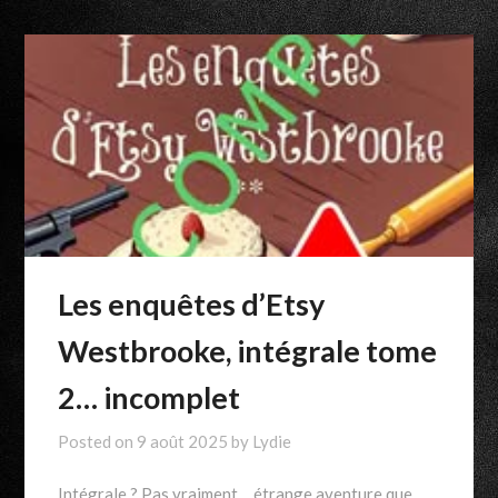
Les enquêtes d’Etsy
Westbrooke, intégrale tome
2… incomplet
Posted on
9 août 2025
by
Lydie
Intégrale ? Pas vraiment… étrange aventure que