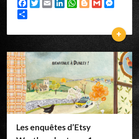
Facebook
Twitter
Email
LinkedIn
WhatsApp
Blogger
Gmail
Mess
Partager
+
Les enquêtes d’Etsy