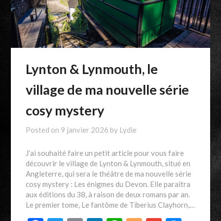
Lynton & Lynmouth, le
village de ma nouvelle série
cosy mystery
Posted on
9 janvier 2026
by
Lydie
J’ai souhaité faire un petit article pour vous faire
découvrir le village de Lynton & Lynmouth, situé en
Angleterre, qui sera le théâtre de ma nouvelle série
cosy mystery : Les énigmes du Devon. Elle paraîtra
aux éditions du 38, à raison de deux romans par an.
Le premier tome, Le fantôme de Tiberius Clayhorn,…