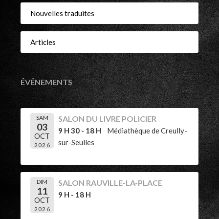
Nouvelles traduites
Articles
ÉVÉNEMENTS
SAM
SALON DU LIVRE POLICIER
03
9 H 30 - 18 H
Médiathèque de Creully-
OCT
sur-Seulles
2026
DIM
SALON RAUVILLE-LA-PLACE
11
9 H - 18 H
OCT
2026