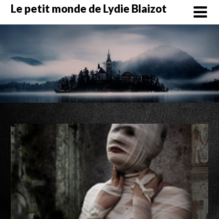
Skip
Le petit monde de Lydie Blaizot
to
content