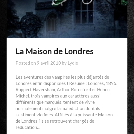
La Maison de Londres
Posted on
9 avril 2010
by
Lydie
Les aventures des vampires les plus déjantés de
Londres enfin disponibles ! Résumé : Londres, 1895.
Ruppert Haversham, Arthur Ruterford et Hubert
Michel, trois vampires aux caractères aussi
différents que marqués, tentent de vivre
normalement malgré la malédiction dont ils
s’estiment victimes. Affiliés à la puissante Maison
de Londres, ils se retrouvent chargés de
l’éducation…