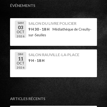
ÉVÉNEMENTS
SAM
SALON DU LIVRE POLICIER
03
9 H 30 - 18 H
Médiathèque de Creully-
OCT
sur-Seulles
2026
DIM
SALON RAUVILLE-LA-PLACE
11
9 H - 18 H
OCT
2026
ARTICLES RÉCENTS